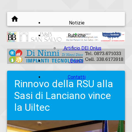
Notizie
Rubriche
Artificio DEI Onlus
Eventi
Contatti
Rinnovo della RSU alla
Sasi di Lanciano vince
la Uiltec